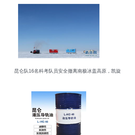
昆仑队16名科考队员安全撤离南极冰盖高原，凯旋
而归