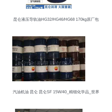
昆仑液压导轨油HG32/HG46/HG68 170kg原厂包
装，为中国制造赋能润滑动力
汽油机油 昆仑 昆仑SF 15W/40_精细化学品_世界
工厂网中国产品信息库