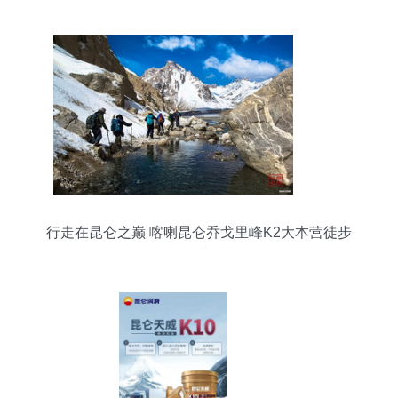
行走在昆仑之巅 喀喇昆仑乔戈里峰K2大本营徒步
记事